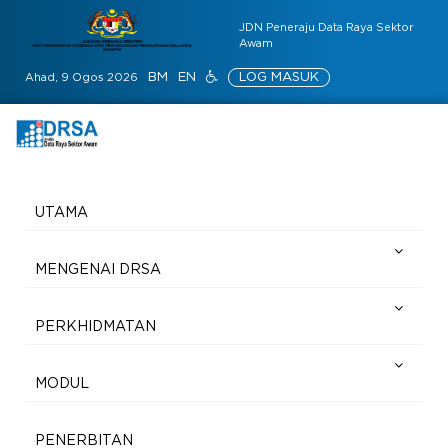
JDN Peneraju Data Raya Sektor
Awam
BM
EN
LOG MASUK
Ahad, 9 Ogos 2026
UTAMA
MENGENAI DRSA
PERKHIDMATAN
MODUL
PENERBITAN