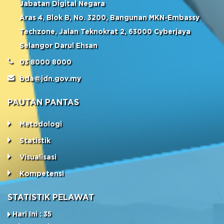
Jabatan Digital Negara
Aras 4, Blok B, No. 3200, Bangunan MKN-Embassy
Techzone, Jalan Teknokrat 2, 63000 Cyberjaya
Selangor Darul Ehsan
03 8000 8000
bda@jdn.gov.my
PAUTAN PANTAS
Metodologi
Statistik
Visualisasi
Kompetensi
STATISTIK PELAWAT
Hari Ini : 35