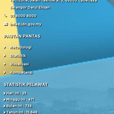
Techzone, Jalan Teknokrat 2, 63000 Cyberjaya
Selangor Darul Ehsan
03 8000 8000
bda@jdn.gov.my
PAUTAN PANTAS
Metodologi
Statistik
Visualisasi
Kompetensi
STATISTIK PELAWAT
Hari Ini : 25
Minggu Ini : 471
Bulan Ini : 736
Tahun Ini : 15,648