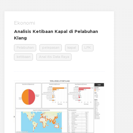
Ekonomi
Analisis Ketibaan Kapal di Pelabuhan
Klang
Pelabuhan
pelepasan
kapal
LPK
ketibaan
Anal itis Data Raya