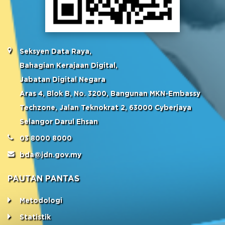
Seksyen Data Raya,
Bahagian Kerajaan Digital,
Jabatan Digital Negara
Aras 4, Blok B, No. 3200, Bangunan MKN-Embassy
Techzone, Jalan Teknokrat 2, 63000 Cyberjaya
Selangor Darul Ehsan
03 8000 8000
bda@jdn.gov.my
PAUTAN PANTAS
Metodologi
Statistik