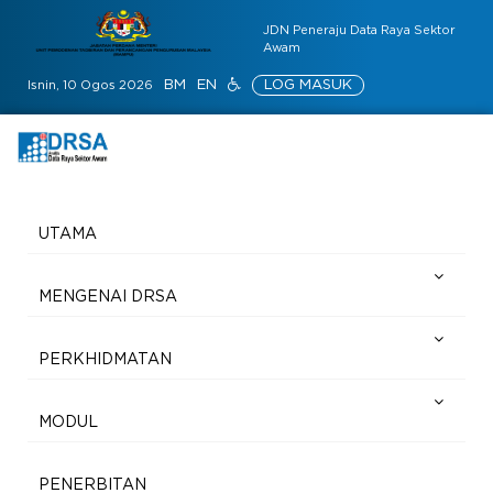
JDN Peneraju Data Raya Sektor
Awam
BM
EN
LOG MASUK
Isnin, 10 Ogos 2026
UTAMA
MENGENAI DRSA
PERKHIDMATAN
MODUL
PENERBITAN