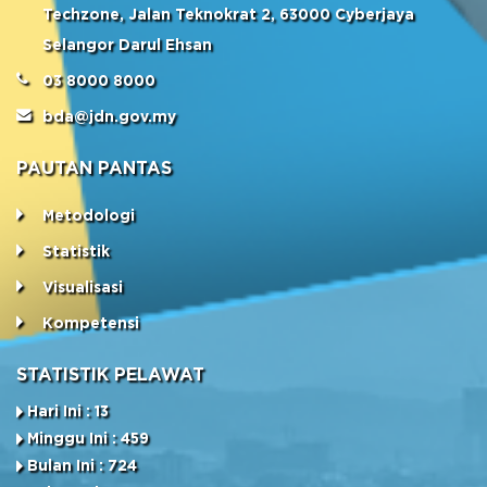
Techzone, Jalan Teknokrat 2, 63000 Cyberjaya
Selangor Darul Ehsan
03 8000 8000
bda@jdn.gov.my
PAUTAN PANTAS
Metodologi
Statistik
Visualisasi
Kompetensi
STATISTIK PELAWAT
Hari Ini : 13
Minggu Ini : 459
Bulan Ini : 724