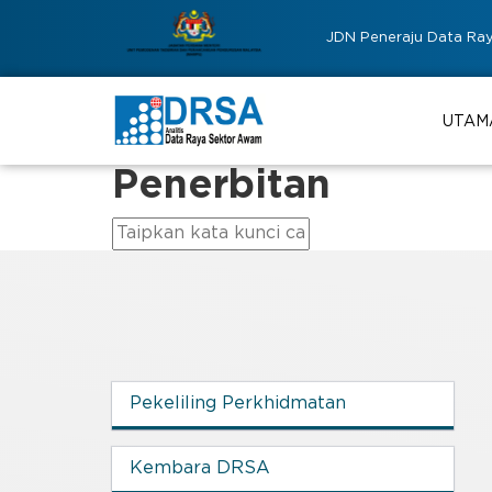
JDN Peneraju Data Ra
UTAM
Penerbitan
Pekeliling Perkhidmatan
Kembara DRSA