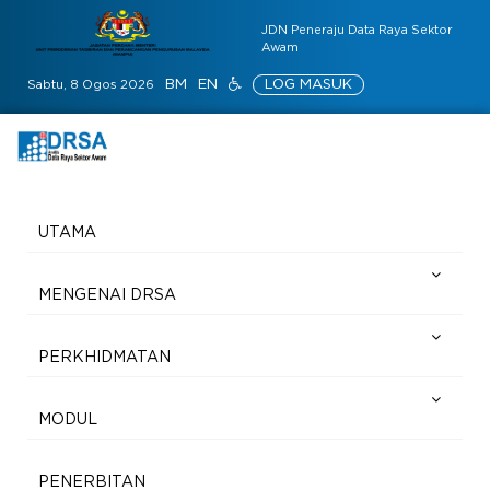
JDN Peneraju Data Raya Sektor
Awam
BM
EN
LOG MASUK
Sabtu, 8 Ogos 2026
UTAMA
MENGENAI DRSA
PERKHIDMATAN
MODUL
PENERBITAN