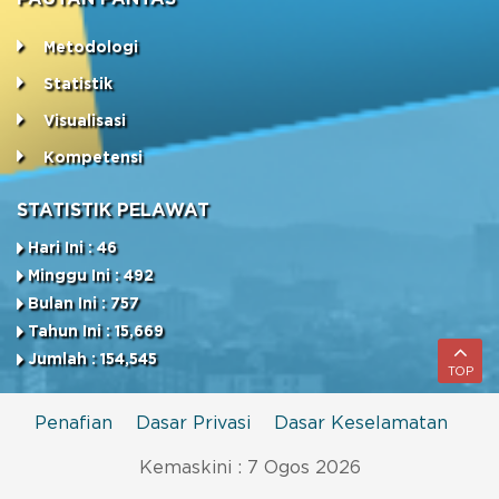
Metodologi
Statistik
Visualisasi
Kompetensi
STATISTIK PELAWAT
Hari Ini : 46
Minggu Ini : 492
Bulan Ini : 757
Tahun Ini : 15,669
Jumlah : 154,545
TOP
Penafian
Dasar Privasi
Dasar Keselamatan
Kemaskini : 7 Ogos 2026